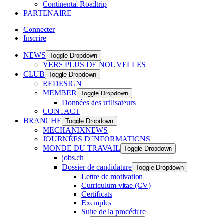
Continental Roadtrip
PARTENAIRE
Connecter
Inscrire
NEWS
Toggle Dropdown
VERS PLUS DE NOUVELLES
CLUB
Toggle Dropdown
REDESIGN
MEMBER
Toggle Dropdown
Données des utilisateurs
CONTACT
BRANCHE
Toggle Dropdown
MECHANIXNEWS
JOURNÉES D'INFORMATIONS
MONDE DU TRAVAIL
Toggle Dropdown
jobs.ch
Dossier de candidature
Toggle Dropdown
Lettre de motivation
Curriculum vitae (CV)
Certificats
Exemples
Suite de la procédure