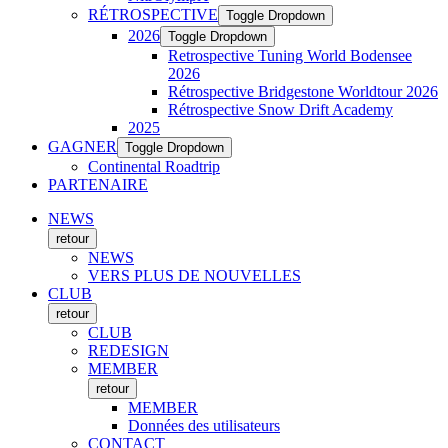
RÉTROSPECTIVE
Toggle Dropdown
2026
Toggle Dropdown
Retrospective Tuning World Bodensee
2026
Rétrospective Bridgestone Worldtour 2026
Rétrospective Snow Drift Academy
2025
GAGNER
Toggle Dropdown
Continental Roadtrip
PARTENAIRE
NEWS
retour
NEWS
VERS PLUS DE NOUVELLES
CLUB
retour
CLUB
REDESIGN
MEMBER
retour
MEMBER
Données des utilisateurs
CONTACT