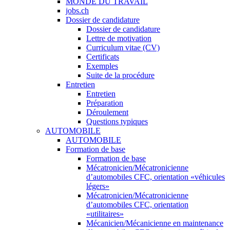
MONDE DU TRAVAIL
jobs.ch
Dossier de candidature
Dossier de candidature
Lettre de motivation
Curriculum vitae (CV)
Certificats
Exemples
Suite de la procédure
Entretien
Entretien
Préparation
Déroulement
Questions typiques
AUTOMOBILE
AUTOMOBILE
Formation de base
Formation de base
Mécatronicien/Mécatronicienne
d’automobiles CFC, orientation «véhicules
légers»
Mécatronicien/Mécatronicienne
d’automobiles CFC, orientation
«utilitaires»
Mécanicien/Mécanicienne en maintenance