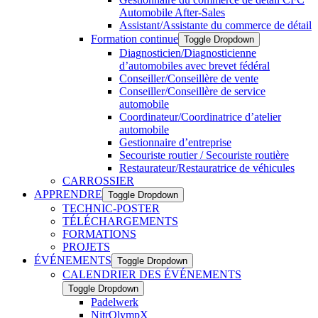
Automobile After-Sales
Assistant/Assistante du commerce de détail
Formation continue
Toggle Dropdown
Diagnosticien/Diagnosticienne
d’automobiles avec brevet fédéral
Conseiller/Conseillère de vente
Conseiller/Conseillère de service
automobile
Coordinateur/Coordinatrice d’atelier
automobile
Gestionnaire d’entreprise
Secouriste routier / Secouriste routière
Restaurateur/Restauratrice de véhicules
CARROSSIER
APPRENDRE
Toggle Dropdown
TECHNIC-POSTER
TÉLÉCHARGEMENTS
FORMATIONS
PROJETS
ÉVÉNEMENTS
Toggle Dropdown
CALENDRIER DES ÉVÉNEMENTS
Toggle Dropdown
Padelwerk
NitrOlympX