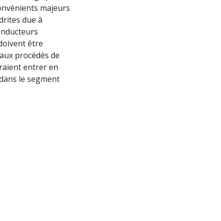
convénients majeurs
maintenance
e de
drites due à
-conducteurs
doivent être
 de détail
eaux procédés de
raient entrer en
 de détail
 dans le segment
 de détail
es
commerce de