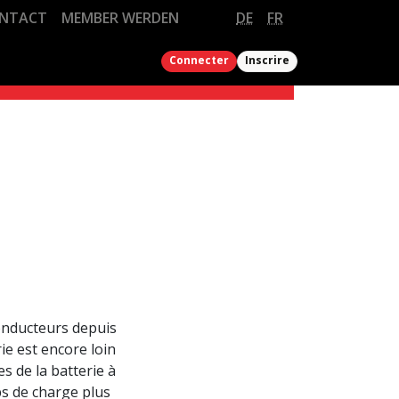
NTACT
MEMBER WERDEN
DE
FR
Connecter
Inscrire
TURE
UE
ienne
enne
ld Bodensee
ation
 fédéral
vente
 Worldtour
ienne
ation
ervice
 Academy
en
 d’atelier
s CFC,
conducteurs depuis
ers»
ie est encore loin
en
 de la batterie à
s CFC,
ps de charge plus
iste routière