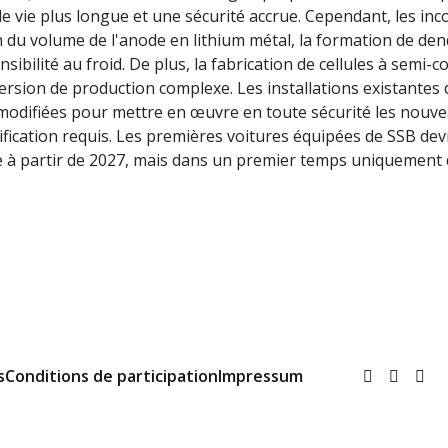
e vie plus longue et une sécurité accrue. Cependant, les in
Assistant/Assistante en 
Restaurateur/Restauratric
n du volume de l'anode en lithium métal, la formation de den
d’automobiles AFP
véhicules
sensibilité au froid. De plus, la fabrication de cellules à semi
rsion de production complexe. Les installations existantes 
Gestionnaire du commerce
CFC Sales Automobile
odifiées pour mettre en œuvre en toute sécurité les nouv
ification requis. Les premières voitures équipées de SSB dev
Gestionnaire du commerce
e à partir de 2027, mais dans un premier temps uniquement
CFC Sales Automobile
Gestionnaire du commerce
CFC Automobile After-Sal
Assistant/Assistante du 
détail
s
Conditions de participation
Impressum