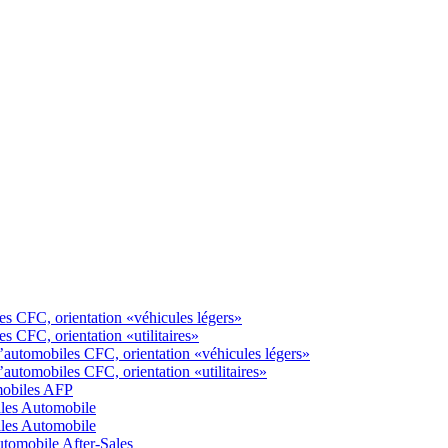
s CFC, orientation «véhicules légers»
 CFC, orientation «utilitaires»
automobiles CFC, orientation «véhicules légers»
utomobiles CFC, orientation «utilitaires»
mobiles AFP
ales Automobile
ales Automobile
tomobile After-Sales