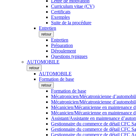
Lettre de motivation
Curriculum vitae (CV)
Certificats
Exemples
Suite de la procédure
Entretien
retour
Entretien
Préparation
Déroulement
Questions typiques
AUTOMOBILE
retour
AUTOMOBILE
Formation de base
retour
Formation de base
Mécatronicien/Mécatronicienne d’automobile
Mécatronicien/Mécatronicienne d’automobiles
Mécanicien/Mécanicienne en maintenance d’
Mécanicien/Mécanicienne en maintenance d’a
Assistant/Assistante en maintenance d’auto
Gestionnaire du commerce de détail CFC S
Gestionnaire du commerce de détail CFC S
Gestionnaire du commerce de détail CFC Au