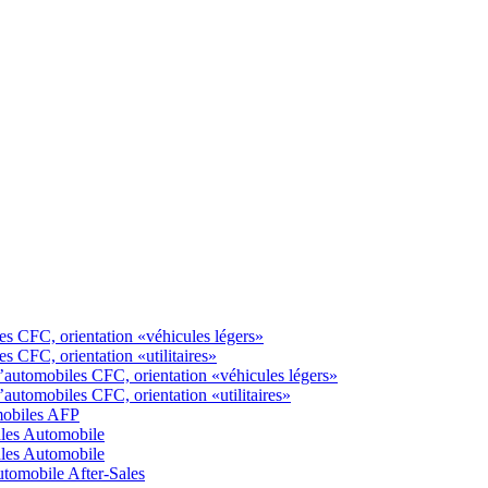
s CFC, orientation «véhicules légers»
 CFC, orientation «utilitaires»
automobiles CFC, orientation «véhicules légers»
utomobiles CFC, orientation «utilitaires»
mobiles AFP
ales Automobile
ales Automobile
tomobile After-Sales