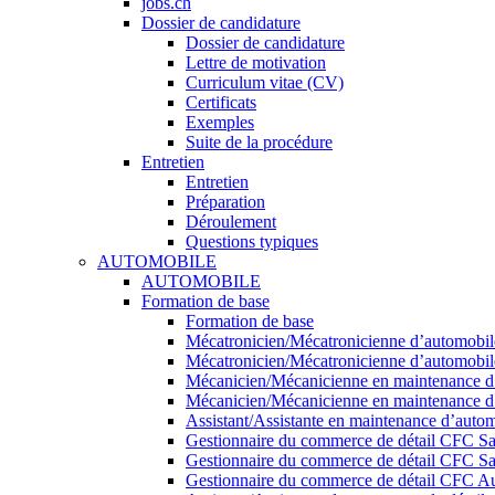
jobs.ch
Dossier de candidature
Dossier de candidature
Lettre de motivation
Curriculum vitae (CV)
Certificats
Exemples
Suite de la procédure
Entretien
Entretien
Préparation
Déroulement
Questions typiques
AUTOMOBILE
AUTOMOBILE
Formation de base
Formation de base
Mécatronicien/Mécatronicienne d’automobile
Mécatronicien/Mécatronicienne d’automobiles
Mécanicien/Mécanicienne en maintenance d’
Mécanicien/Mécanicienne en maintenance d’a
Assistant/Assistante en maintenance d’auto
Gestionnaire du commerce de détail CFC S
Gestionnaire du commerce de détail CFC S
Gestionnaire du commerce de détail CFC Au