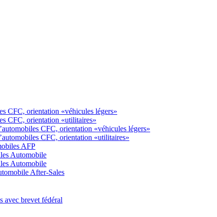
s CFC, orientation «véhicules légers»
 CFC, orientation «utilitaires»
automobiles CFC, orientation «véhicules légers»
utomobiles CFC, orientation «utilitaires»
mobiles AFP
ales Automobile
ales Automobile
tomobile After-Sales
 avec brevet fédéral