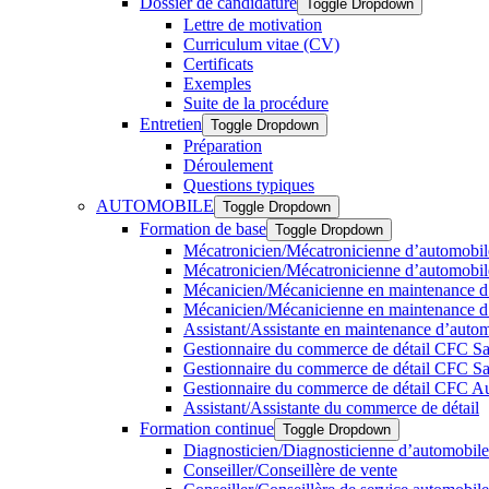
Dossier de candidature
Toggle Dropdown
Lettre de motivation
Curriculum vitae (CV)
Certificats
Exemples
Suite de la procédure
Entretien
Toggle Dropdown
Préparation
Déroulement
Questions typiques
AUTOMOBILE
Toggle Dropdown
Formation de base
Toggle Dropdown
Mécatronicien/Mécatronicienne d’automobile
Mécatronicien/Mécatronicienne d’automobiles
Mécanicien/Mécanicienne en maintenance d’
Mécanicien/Mécanicienne en maintenance d’a
Assistant/Assistante en maintenance d’auto
Gestionnaire du commerce de détail CFC S
Gestionnaire du commerce de détail CFC S
Gestionnaire du commerce de détail CFC Au
Assistant/Assistante du commerce de détail
Formation continue
Toggle Dropdown
Diagnosticien/Diagnosticienne d’automobiles
Conseiller/Conseillère de vente