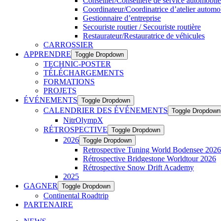
Conseiller/Conseillère de service automobile
Coordinateur/Coordinatrice d’atelier automo
Gestionnaire d’entreprise
Secouriste routier / Secouriste routière
Restaurateur/Restauratrice de véhicules
CARROSSIER
APPRENDRE
Toggle Dropdown
TECHNIC-POSTER
TÉLÉCHARGEMENTS
FORMATIONS
PROJETS
ÉVÉNEMENTS
Toggle Dropdown
CALENDRIER DES ÉVÉNEMENTS
Toggle Dropdown
NitrOlympX
RÉTROSPECTIVE
Toggle Dropdown
2026
Toggle Dropdown
Retrospective Tuning World Bodensee 2026
Rétrospective Bridgestone Worldtour 2026
Rétrospective Snow Drift Academy
2025
GAGNER
Toggle Dropdown
Continental Roadtrip
PARTENAIRE