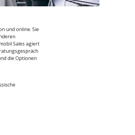
rau Sales
rau After-
n und online. Sie
anderen
mobil Sales agiert
eratungsgespräch
und die Optionen
ssische