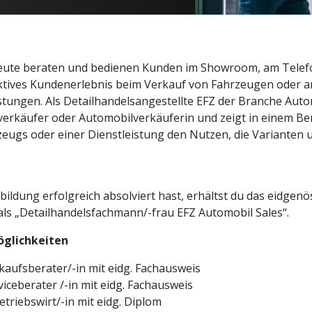
Detailhandelsfachmann/-f
Fahrzeugrestaurator/-in
Detailhandelsfachmann/-f
Sales
leute beraten und bedienen Kunden im Showroom, am Telefo
aktives Kundenerlebnis beim Verkauf von Fahrzeugen oder 
Detailhandelsassisten/-in
istungen. Als Detailhandelsangestellte EFZ der Branche Auto
verkäufer oder Automobilverkäuferin und zeigt in einem B
eugs oder einer Dienstleistung den Nutzen, die Varianten 
ildung erfolgreich absolviert hast, erhältst du das eidgenö
als „Detailhandelsfachmann/-frau EFZ Automobil Sales“.
glichkeiten
aufsberater/-in mit eidg. Fachausweis
iceberater /-in mit eidg. Fachausweis
etriebswirt/-in mit eidg. Diplom