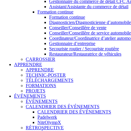
Gestionnaire du commerce de détail CFC Au
Assistant/Assistante du commerce de détail
Formation continue
Formation continue
Diagnosticien/Diagnosticienne d’automobiles
Conseiller/Conseillère de vente
Conseiller/Conseillère de service automobile
Coordinateur/Coordinatrice d’atelier automo
Gestionnaire d’entreprise
Secouriste routier / Secouriste routière
Restaurateur/Restauratrice de véhicules
CARROSSIER
APPRENDRE
APPRENDRE
TECHNIC-POSTER
TÉLÉCHARGEMENTS
FORMATIONS
PROJETS
ÉVÉNEMENTS
ÉVÉNEMENTS
CALENDRIER DES ÉVÉNEMENTS
CALENDRIER DES ÉVÉNEMENTS
Padelwerk
NitrOlympX
RÉTROSPECTIVE