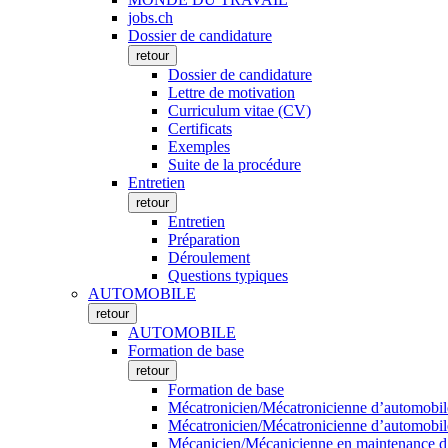
jobs.ch
Dossier de candidature
retour
Dossier de candidature
Lettre de motivation
Curriculum vitae (CV)
Certificats
Exemples
Suite de la procédure
Entretien
retour
Entretien
Préparation
Déroulement
Questions typiques
AUTOMOBILE
retour
AUTOMOBILE
Formation de base
retour
Formation de base
Mécatronicien/Mécatronicienne d’automobile
Mécatronicien/Mécatronicienne d’automobiles
Mécanicien/Mécanicienne en maintenance d’