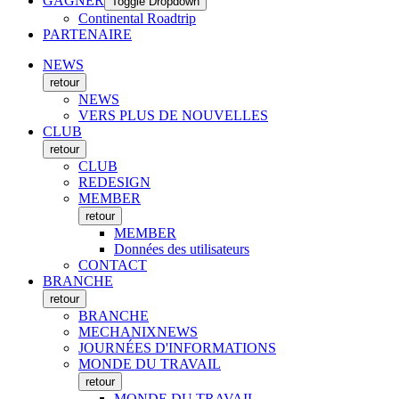
GAGNER
Toggle Dropdown
Continental Roadtrip
PARTENAIRE
NEWS
retour
NEWS
VERS PLUS DE NOUVELLES
CLUB
retour
CLUB
REDESIGN
MEMBER
retour
MEMBER
Données des utilisateurs
CONTACT
BRANCHE
retour
BRANCHE
MECHANIXNEWS
JOURNÉES D'INFORMATIONS
MONDE DU TRAVAIL
retour
MONDE DU TRAVAIL