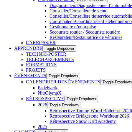
Diagnosticien/Diagnosticienne d’automobiles
Conseiller/Conseillère de vente
Conseiller/Conseillère de service automobile
Coordinateur/Coordinatrice d’atelier automo
Gestionnaire d’entreprise
Secouriste routier / Secouriste routière
Restaurateur/Restauratrice de véhicules
CARROSSIER
APPRENDRE
Toggle Dropdown
TECHNIC-POSTER
TÉLÉCHARGEMENTS
FORMATIONS
PROJETS
ÉVÉNEMENTS
Toggle Dropdown
CALENDRIER DES ÉVÉNEMENTS
Toggle Dropdown
Padelwerk
NitrOlympX
RÉTROSPECTIVE
Toggle Dropdown
2026
Toggle Dropdown
Retrospective Tuning World Bodensee 2026
Rétrospective Bridgestone Worldtour 2026
Rétrospective Snow Drift Academy
2025