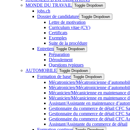
MONDE DU TRAVAIL
Toggle Dropdown
jobs.ch
Dossier de candidature
Toggle Dropdown
Lettre de motivation
Curriculum vitae (CV)
Certificats
Exemples
Suite de la procédure
Entretien
Toggle Dropdown
Préparation
Déroulement
Questions typiques
AUTOMOBILE
Toggle Dropdown
Formation de base
Toggle Dropdown
Mécatronicien/Mécatronicienne d’automobile
Mécatronicien/Mécatronicienne d’automobiles
Mécanicien/Mécanicienne en maintenance d’
Mécanicien/Mécanicienne en maintenance d’a
Assistant/Assistante en maintenance d’auto
Gestionnaire du commerce de détail CFC S
Gestionnaire du commerce de détail CFC S
Gestionnaire du commerce de détail CFC Au
Assistant/Assistante du commerce de détail
Formation continue
Toggle Dropdown