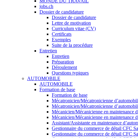
MONDE DU TRAVAIL
jobs.ch
Dossier de candidature
Dossier de candidature
Lettre de motivation
Curriculum vitae (CV)
Certificats
Exemples
Suite de la procédure
Entretien
Entretien
Préparation
Déroulement
Questions typiques
AUTOMOBILE
AUTOMOBILE
Formation de base
Formation de base
Mécatronicien/Mécatronicienne d’automobile
Mécatronicien/Mécatronicienne d’automobiles
Mécanicien/Mécanicienne en maintenance d’
Mécanicien/Mécanicienne en maintenance d’a
Assistant/Assistante en maintenance d’auto
Gestionnaire du commerce de détail CFC S
Gestionnaire du commerce de détail CFC S