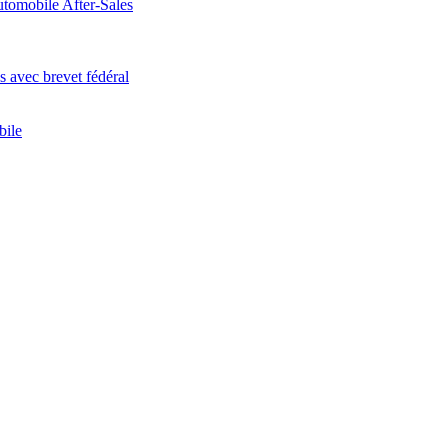
tomobile After-Sales
 avec brevet fédéral
bile