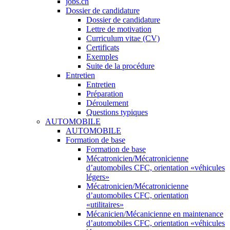
jobs.ch
Dossier de candidature
Dossier de candidature
Lettre de motivation
Curriculum vitae (CV)
Certificats
Exemples
Suite de la procédure
Entretien
Entretien
Préparation
Déroulement
Questions typiques
AUTOMOBILE
AUTOMOBILE
Formation de base
Formation de base
Mécatronicien/Mécatronicienne
d’automobiles CFC, orientation «véhicules
légers»
Mécatronicien/Mécatronicienne
d’automobiles CFC, orientation
«utilitaires»
Mécanicien/Mécanicienne en maintenance
d’automobiles CFC, orientation «véhicules