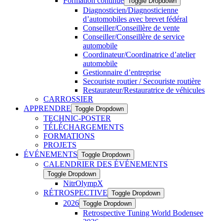
Formation continue
Toggle Dropdown
Diagnosticien/Diagnosticienne
d’automobiles avec brevet fédéral
Conseiller/Conseillère de vente
Conseiller/Conseillère de service
automobile
Coordinateur/Coordinatrice d’atelier
automobile
Gestionnaire d’entreprise
Secouriste routier / Secouriste routière
Restaurateur/Restauratrice de véhicules
CARROSSIER
APPRENDRE
Toggle Dropdown
TECHNIC-POSTER
TÉLÉCHARGEMENTS
FORMATIONS
PROJETS
ÉVÉNEMENTS
Toggle Dropdown
CALENDRIER DES ÉVÉNEMENTS
Toggle Dropdown
NitrOlympX
RÉTROSPECTIVE
Toggle Dropdown
2026
Toggle Dropdown
Retrospective Tuning World Bodensee