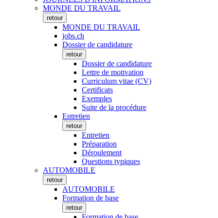
MONDE DU TRAVAIL
retour
MONDE DU TRAVAIL
jobs.ch
Dossier de candidature
retour
Dossier de candidature
Lettre de motivation
Curriculum vitae (CV)
Certificats
Exemples
Suite de la procédure
Entretien
retour
Entretien
Préparation
Déroulement
Questions typiques
AUTOMOBILE
retour
AUTOMOBILE
Formation de base
retour
Formation de base