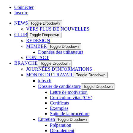
Connecter
Inscrire
NEWS
Toggle Dropdown
VERS PLUS DE NOUVELLES
CLUB
Toggle Dropdown
REDESIGN
MEMBER
Toggle Dropdown
Données des utilisateurs
CONTACT
BRANCHE
Toggle Dropdown
JOURNÉES D'INFORMATIONS
MONDE DU TRAVAIL
Toggle Dropdown
jobs.ch
Dossier de candidature
Toggle Dropdown
Lettre de motivation
Curriculum vitae (CV)
Certificats
Exemples
Suite de la procédure
Entretien
Toggle Dropdown
Préparation
Déroulement